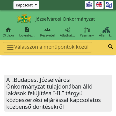
Ugrás a fő tartalomra

Kapcsolat
Józsefvárosi Önkormányzat




Otthon
Ügyintéz…
Részvétel
Átláthat…
Pázmány
Állami k…
Válasszon a menüpontok közül

A „Budapest Józsefvárosi
Önkormányzat tulajdonában álló
lakások felújítása I-II.” tárgyú
közbeszerzési eljárással kapcsolatos
közbenső döntésekről