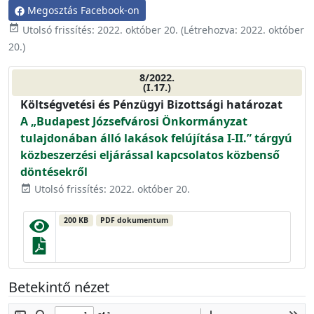
Megosztás Facebook-on
event_available
Utolsó frissítés:
2022. október 20.
(Létrehozva:
2022. október
20.
)
8/2022.
(I.17.)
Költségvetési és Pénzügyi Bizottsági határozat
A „Budapest Józsefvárosi Önkormányzat
tulajdonában álló lakások felújítása I-II.” tárgyú
közbeszerzési eljárással kapcsolatos közbenső
döntésekről
Utolsó frissítés: 2022. október 20.
event_available
200 KB
PDF dokumentum
Betekintő nézet