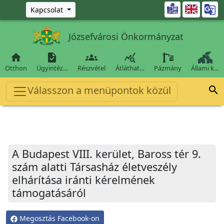
Ugrás a fő tartalomra

Kapcsolat
Józsefvárosi Önkormányzat




Otthon
Ügyintéz…
Részvétel
Átláthat…
Pázmány
Állami k…
Válasszon a menüpontok közül

A Budapest VIII. kerület, Baross tér 9.
szám alatti Társasház életveszély
elhárítása iránti kérelmének
támogatásáról
Megosztás Facebook-on