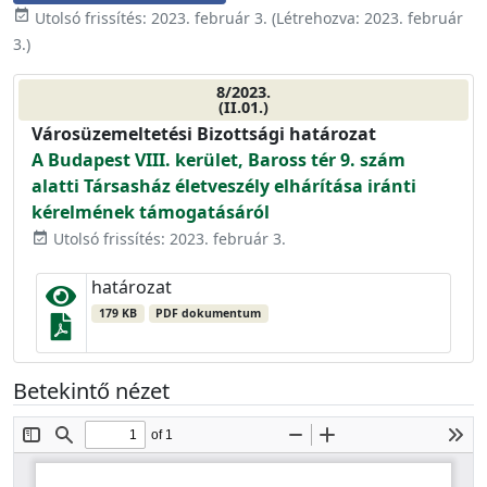
event_available
Utolsó frissítés:
2023. február 3.
(Létrehozva:
2023. február
3.
)
8/2023.
(II.01.)
Városüzemeltetési Bizottsági határozat
A Budapest VIII. kerület, Baross tér 9. szám
alatti Társasház életveszély elhárítása iránti
kérelmének támogatásáról
Utolsó frissítés: 2023. február 3.
event_available
határozat
179 KB
PDF dokumentum
Betekintő nézet