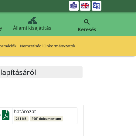


y
Állami kisajátítás
Keresés
formációk
Nemzetiségi Önkormányzatok
lapításáról
határozat
211 KB
PDF dokumentum