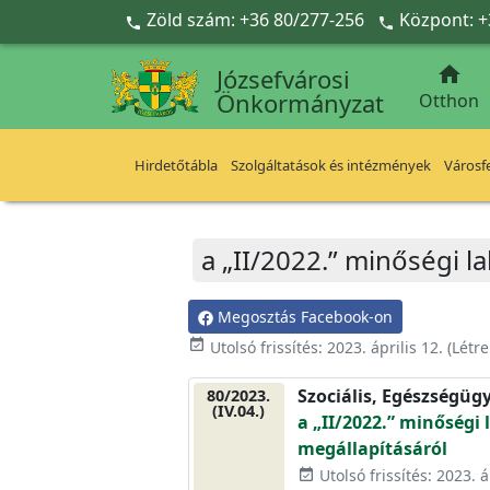
Ugrás a fő tartalomra
Zöld szám: +36 80/277-256
Központ: +



Józsefvárosi
Önkormányzat
Otthon
Hirdetőtábla
Szolgáltatások és intézmények
Városfe
a „II/2022.” minőségi 
Megosztás Facebook-on
event_available
Utolsó frissítés:
2023. április 12.
(Létr
Szociális, Egészségüg
80/2023.
(IV.04.)
a „II/2022.” minőségi
megállapításáról
Utolsó frissítés: 2023. á
event_available