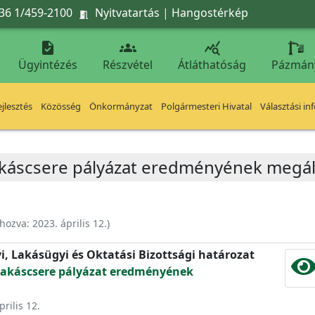
36 1/459-2100
Nyitvatartás
|
Hangostérkép




Ügyintézés
Részvétel
Átláthatóság
Pázmán
jlesztés
Közösség
Önkormányzat
Polgármesteri Hivatal
Választási in
lakáscsere pályázat eredményének megál
ehozva:
2023. április 12.
)
yi, Lakásügyi és Oktatási Bizottsági határozat
 lakáscsere pályázat eredményének
prilis 12.