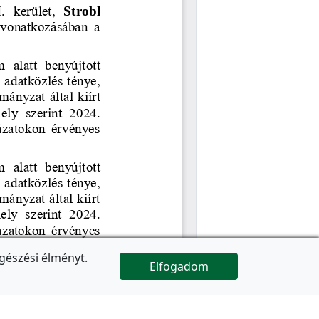
gészési élményt.
Elfogadom

Az oldal folytatódik