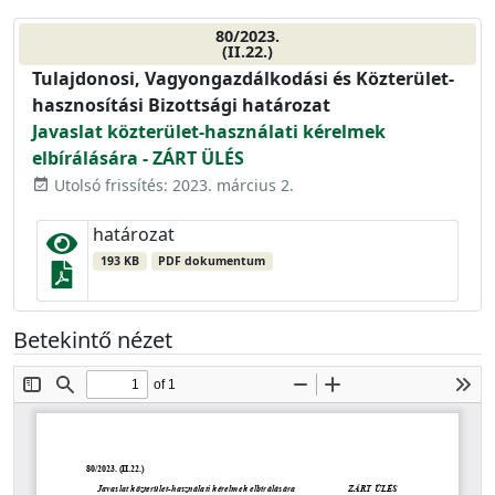
80/2023.
(II.22.)
Tulajdonosi, Vagyongazdálkodási és Közterület-
hasznosítási Bizottsági határozat
Javaslat közterület-használati kérelmek
elbírálására - ZÁRT ÜLÉS
Utolsó frissítés: 2023. március 2.
event_available
határozat
193 KB
PDF dokumentum
Betekintő nézet