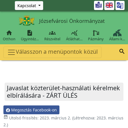
Ugrás a fő tartalomra

Kapcsolat
Józsefvárosi Önkormányzat




Otthon
Ügyintéz…
Részvétel
Átláthat…
Pázmány
Állami k…
Válasszon a menüpontok közül

Javaslat közterület-használati kérelmek
elbírálására - ZÁRT ÜLÉS
Megosztás Facebook-on
event_available
Utolsó frissítés:
2023. március 2.
(Létrehozva:
2023. március
2.
)