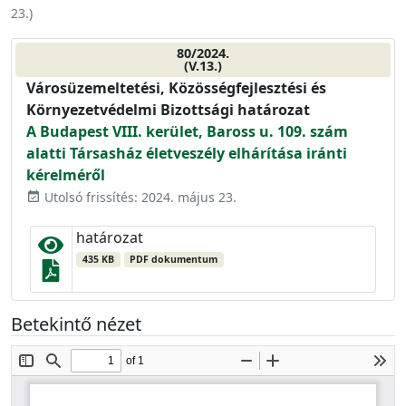
23.
)
80/2024.
(V.13.)
Városüzemeltetési, Közösségfejlesztési és
Környezetvédelmi Bizottsági határozat
A Budapest VIII. kerület, Baross u. 109. szám
alatti Társasház életveszély elhárítása iránti
kérelméről
Utolsó frissítés: 2024. május 23.
event_available
határozat
435 KB
PDF dokumentum
Betekintő nézet