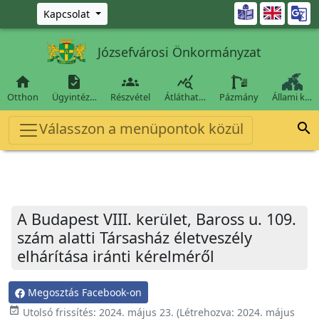
Ugrás a fő tartalomra

Kapcsolat
Józsefvárosi Önkormányzat




Otthon
Ügyintéz…
Részvétel
Átláthat…
Pázmány
Állami k…
Válasszon a menüpontok közül

A Budapest VIII. kerület, Baross u. 109.
szám alatti Társasház életveszély
elhárítása iránti kérelméről
Megosztás Facebook-on
event_available
Utolsó frissítés:
2024. május 23.
(Létrehozva:
2024. május