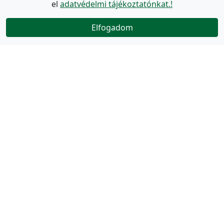
el
adatvédelmi tájékoztatónkat.!
Elfogadom
