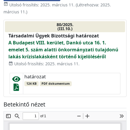
event_available
Utolsó frissítés:
2025. március 11.
(Létrehozva:
2025.
március 11.
)
80/2025.
(III.10.)
Társadalmi Ügyek Bizottsági határozat
A Budapest VIII. kerület, Dankó utca 16. 1.
emelet 5. szám alatti önkormányzati tulajdonú
lakás krízislakásként történő kijelöléséről
Utolsó frissítés: 2025. március 11.
event_available
határozat
124 KB
PDF dokumentum
Betekintő nézet