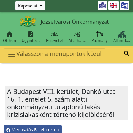
Ugrás a fő tartalomra

Kapcsolat
Józsefvárosi Önkormányzat




Otthon
Ügyintéz…
Részvétel
Átláthat…
Pázmány
Állami k…
Válasszon a menüpontok közül

A Budapest VIII. kerület, Dankó utca
16. 1. emelet 5. szám alatti
önkormányzati tulajdonú lakás
krízislakásként történő kijelöléséről
Megosztás Facebook-on