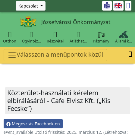
Ugrás a fő tartalomra

Kapcsolat
Józsefvárosi Önkormányzat




Otthon
Ügyintéz…
Részvétel
Átláthat…
Pázmány
Állami k…

Válasszon a menüpontok közül
Közterület-használati kérelem
elbírálásáról - Cafe Elvisz Kft. („Kis
Fecske”)
Megosztás Facebook-on
Utolsó frissítés:
2025. március 12.
(Létrehozva:
event_available