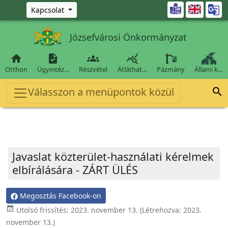
Ugrás a fő tartalomra

Kapcsolat
Józsefvárosi Önkormányzat




Otthon
Ügyintéz…
Részvétel
Átláthat…
Pázmány
Állami k…
Válasszon a menüpontok közül

Javaslat közterület-használati kérelmek
elbírálására - ZÁRT ÜLÉS
Megosztás Facebook-on
event_available
Utolsó frissítés:
2023. november 13.
(Létrehozva:
2023.
november 13.
)