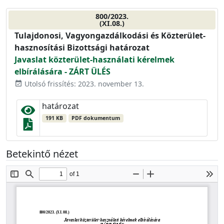
800/2023.
(XI.08.)
Tulajdonosi, Vagyongazdálkodási és Közterület-
hasznosítási Bizottsági határozat
Javaslat közterület-használati kérelmek
elbírálására - ZÁRT ÜLÉS
Utolsó frissítés: 2023. november 13.
event_available
határozat
191 KB
PDF dokumentum
Betekintő nézet