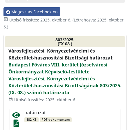
Megosztás Facebook-on
event_available
Utolsó frissítés:
2025. október 6.
(Létrehozva:
2025. október
6.
)
803/2025.
(IX.08.)
Városfejlesztési, Környezetvédelmi és
Közterület-hasznosítási Bizottsági határozat
Budapest Főváros VIII. kerület Józsefvárosi
Önkormányzat Képviselő-testülete
Városfejlesztési, Környezetvédelmi és
Közterület-hasznosítási Bizottságának 803/2025.
(IX. 08.) számú határozata
Utolsó frissítés: 2025. október 6.
event_available
határozat
182 KB
PDF dokumentum