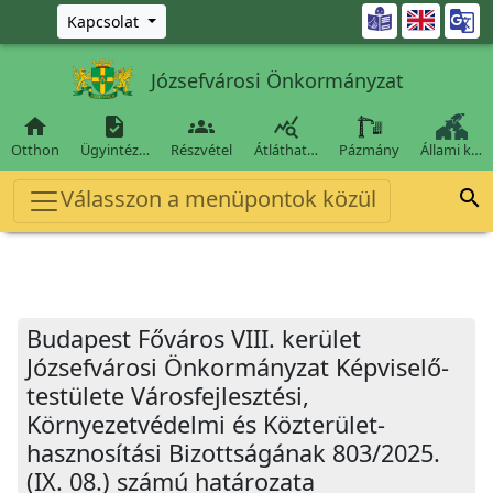
Ugrás a fő tartalomra

Kapcsolat
Józsefvárosi Önkormányzat




Otthon
Ügyintéz…
Részvétel
Átláthat…
Pázmány
Állami k…
Válasszon a menüpontok közül

Budapest Főváros VIII. kerület
Józsefvárosi Önkormányzat Képviselő-
testülete Városfejlesztési,
Környezetvédelmi és Közterület-
hasznosítási Bizottságának 803/2025.
(IX. 08.) számú határozata