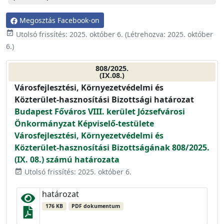
Megosztás Facebook-on
event_available
Utolsó frissítés:
2025. október 6.
(Létrehozva:
2025. október
6.
)
808/2025.
(IX.08.)
Városfejlesztési, Környezetvédelmi és
Közterület-hasznosítási Bizottsági határozat
Budapest Főváros VIII. kerület Józsefvárosi
Önkormányzat Képviselő-testülete
Városfejlesztési, Környezetvédelmi és
Közterület-hasznosítási Bizottságának 808/2025.
(IX. 08.) számú határozata
Utolsó frissítés: 2025. október 6.
event_available
határozat
176 KB
PDF dokumentum