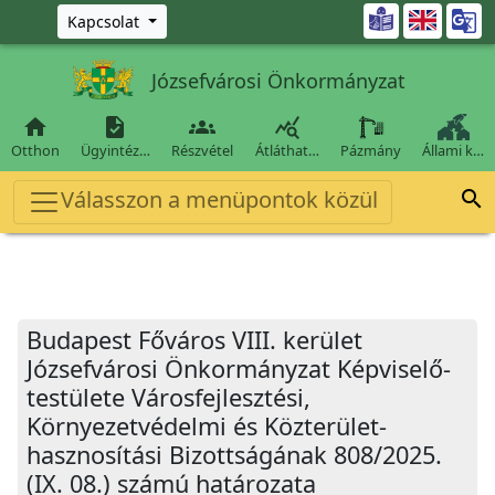
Ugrás a fő tartalomra

Kapcsolat
Józsefvárosi Önkormányzat




Otthon
Ügyintéz…
Részvétel
Átláthat…
Pázmány
Állami k…
Válasszon a menüpontok közül

Budapest Főváros VIII. kerület
Józsefvárosi Önkormányzat Képviselő-
testülete Városfejlesztési,
Környezetvédelmi és Közterület-
hasznosítási Bizottságának 808/2025.
(IX. 08.) számú határozata