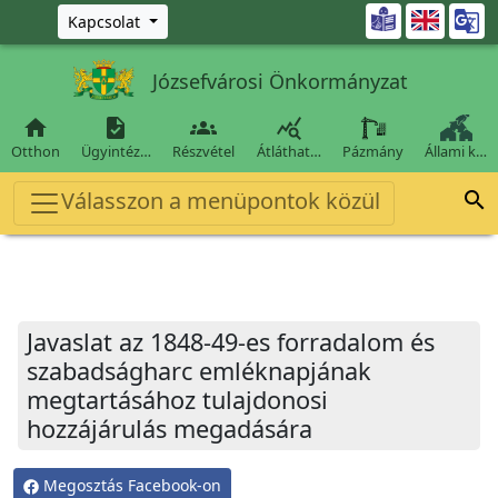
Ugrás a fő tartalomra

Kapcsolat
Józsefvárosi Önkormányzat




Otthon
Ügyintéz…
Részvétel
Átláthat…
Pázmány
Állami k…
Válasszon a menüpontok közül

Javaslat az 1848-49-es forradalom és
szabadságharc emléknapjának
megtartásához tulajdonosi
hozzájárulás megadására
Megosztás Facebook-on