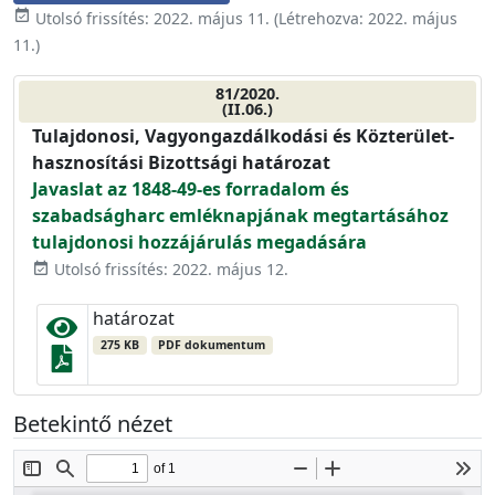
event_available
Utolsó frissítés:
2022. május 11.
(Létrehozva:
2022. május
11.
)
81/2020.
(II.06.)
Tulajdonosi, Vagyongazdálkodási és Közterület-
hasznosítási Bizottsági határozat
Javaslat az 1848-49-es forradalom és
szabadságharc emléknapjának megtartásához
tulajdonosi hozzájárulás megadására
Utolsó frissítés: 2022. május 12.
event_available
határozat
275 KB
PDF dokumentum
Betekintő nézet