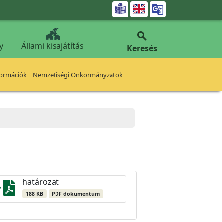


y
Állami kisajátítás
Keresés
formációk
Nemzetiségi Önkormányzatok
határozat
188 KB
PDF dokumentum