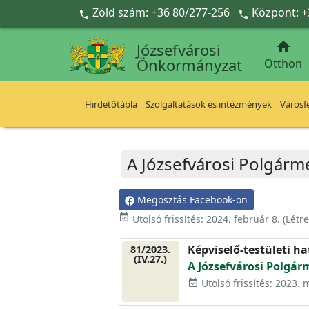
Ugrás a fő tartalomra
Zöld szám: +36 80/277-256
Központ: +



Józsefvárosi
Önkormányzat
Otthon
Hirdetőtábla
Szolgáltatások és intézmények
Városfe
A Józsefvárosi Polgárme
Megosztás Facebook-on
event_available
Utolsó frissítés:
2024. február 8.
(Létr
Képviselő-testületi h
81/2023.
(IV.27.)
A Józsefvárosi Polgár
Utolsó frissítés: 2023. 
event_available