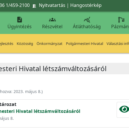
36 1/459-2100
Nyitvatartás
|
Hangostérkép




Ügyintézés
Részvétel
Átláthatóság
Pázmán
jlesztés
Közösség
Önkormányzat
Polgármesteri Hivatal
Választási in
steri Hivatal létszámváltozásáról
ehozva:
2023. május 8.
)
atározat
mesteri Hivatal létszámváltozásáról
május 8.