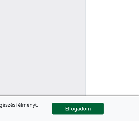
gészési élményt.
Elfogadom

Az oldal folytatódik