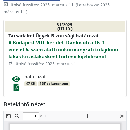
event_available
Utolsó frissítés:
2025. március 11.
(Létrehozva:
2025.
március 11.
)
81/2025.
(III.10.)
Társadalmi Ügyek Bizottsági határozat
A Budapest VIII. kerület, Dankó utca 16. 1.
emelet 6. szám alatti önkormányzati tulajdonú
lakás krízislakásként történő kijelöléséről
Utolsó frissítés: 2025. március 11.
event_available
határozat
97 KB
PDF dokumentum
Betekintő nézet