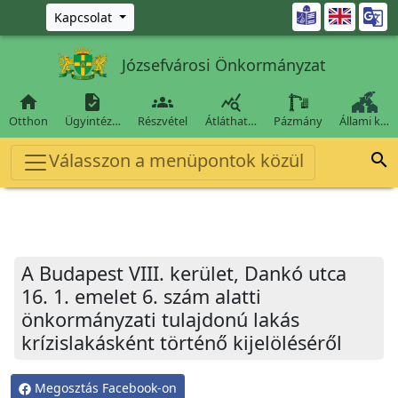
Ugrás a fő tartalomra

Kapcsolat
Józsefvárosi Önkormányzat




Otthon
Ügyintéz…
Részvétel
Átláthat…
Pázmány
Állami k…
Válasszon a menüpontok közül

A Budapest VIII. kerület, Dankó utca
16. 1. emelet 6. szám alatti
önkormányzati tulajdonú lakás
krízislakásként történő kijelöléséről
Megosztás Facebook-on