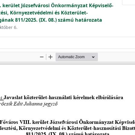
. kerület Józsefvárosi Önkormányzat Képviselő-
tési, Környezetvédelmi és Közterület-
gának 811/2025. (IX. 08.) számú határozata
któber 6.