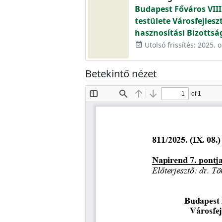
Budapest Főváros VIII
testülete Városfejlesz
hasznosítási Bizottsá
Utolsó frissítés: 2025. o
event_available
Betekintő nézet