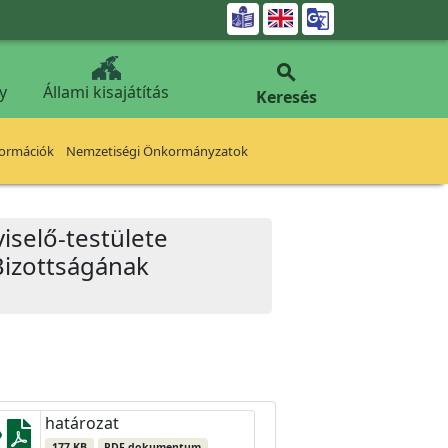


y
Állami kisajátítás
Keresés
formációk
Nemzetiségi Önkormányzatok
iselő-testülete
Bizottságának
határozat
177 KB
PDF dokumentum