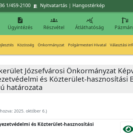
36 1/459-2100
Nyitvatartás
|
Hangostérkép




Ügyintézés
Részvétel
Átláthatóság
Pázmán
jlesztés
Közösség
Önkormányzat
Polgármesteri Hivatal
Választási in
 kerület Józsefvárosi Önkormányzat Képv
yezetvédelmi és Közterület-hasznosítási 
mú határozata
ehozva:
2025. október 6.
)
nyezetvédelmi és Közterület-hasznosítási