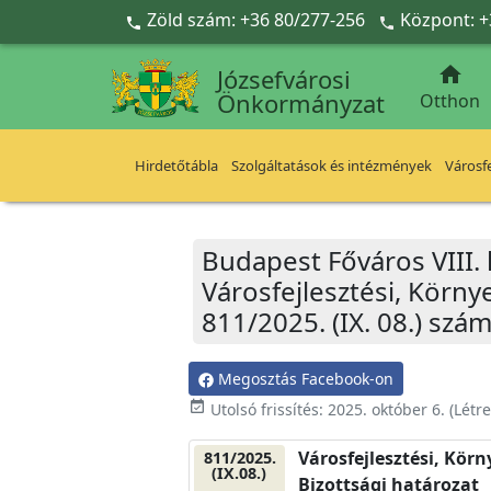
Ugrás a fő tartalomra
Zöld szám: +36 80/277-256
Központ: +



Józsefvárosi
Önkormányzat
Otthon
Hirdetőtábla
Szolgáltatások és intézmények
Városfe
Budapest Főváros VIII.
Városfejlesztési, Körn
811/2025. (IX. 08.) szá
Megosztás Facebook-on
event_available
Utolsó frissítés:
2025. október 6.
(Létr
Városfejlesztési, Kör
811/2025.
(IX.08.)
Bizottsági határozat