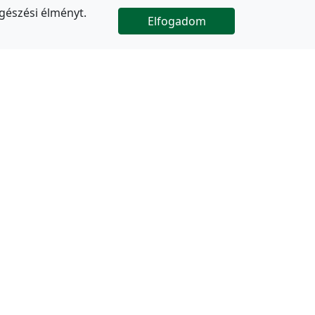
gészési élményt.
Elfogadom

Az oldal folytatódik