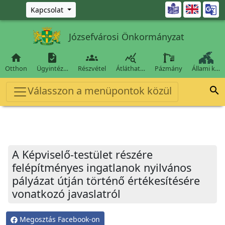
Ugrás a fő tartalomra

Kapcsolat
Józsefvárosi Önkormányzat




Otthon
Ügyintéz…
Részvétel
Átláthat…
Pázmány
Állami k…
Válasszon a menüpontok közül

A Képviselő-testület részére
felépítményes ingatlanok nyilvános
pályázat útján történő értékesítésére
vonatkozó javaslatról
Megosztás Facebook-on