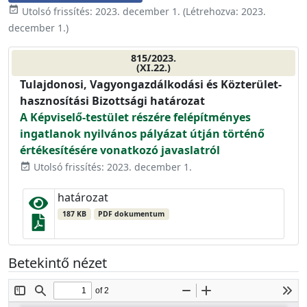
event_available
Utolsó frissítés:
2023. december 1.
(Létrehozva:
2023.
december 1.
)
815/2023.
(XI.22.)
Tulajdonosi, Vagyongazdálkodási és Közterület-
hasznosítási Bizottsági határozat
A Képviselő-testület részére felépítményes
ingatlanok nyilvános pályázat útján történő
értékesítésére vonatkozó javaslatról
Utolsó frissítés: 2023. december 1.
event_available
határozat
187 KB
PDF dokumentum
Betekintő nézet