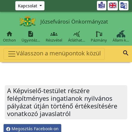
Ugrás a fő tartalomra

Kapcsolat
Józsefvárosi Önkormányzat




Otthon
Ügyintéz…
Részvétel
Átláthat…
Pázmány
Állami k…
Válasszon a menüpontok közül

A Képviselő-testület részére
felépítményes ingatlanok nyilvános
pályázat útján történő értékesítésére
vonatkozó javaslatról
Megosztás Facebook-on