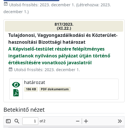
event_available
Utolsó frissítés:
2023. december 1.
(Létrehozva:
2023.
december 1.
)
817/2023.
(XI.22.)
Tulajdonosi, Vagyongazdálkodási és Közterület-
hasznosítási Bizottsági határozat
A Képviselő-testület részére felépítményes
ingatlanok nyilvános pályázat útján történő
értékesítésére vonatkozó javaslatról
Utolsó frissítés: 2023. december 1.
event_available
határozat
186 KB
PDF dokumentum
Betekintő nézet