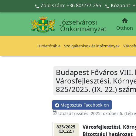
Ugrás a fő tartalomra
Zöld szám: +36 80/277-256
Központ: +



Józsefvárosi
Önkormányzat
Otthon
Hirdetőtábla
Szolgáltatások és intézmények
Városfe
Budapest Főváros VIII.
Városfejlesztési, Körn
825/2025. (IX. 22.) szá
Megosztás Facebook-on
event_available
Utolsó frissítés:
2025. október 6.
(Létr
Városfejlesztési, Kör
825/2025.
(IX.22.)
Bizottsági határozat