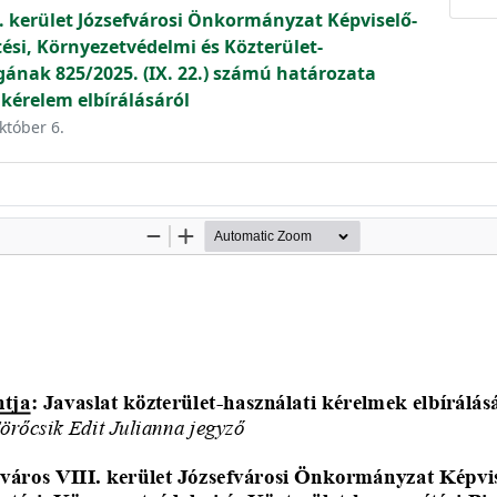
. kerület Józsefvárosi Önkormányzat Képviselő-
tési, Környezetvédelmi és Közterület-
gának 825/2025. (IX. 22.) számú határozata
 kérelem elbírálásáról
któber 6.