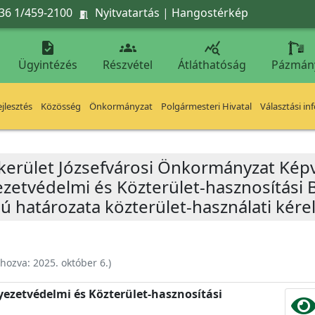
36 1/459-2100
Nyitvatartás
|
Hangostérkép




Ügyintézés
Részvétel
Átláthatóság
Pázmán
jlesztés
Közösség
Önkormányzat
Polgármesteri Hivatal
Választási in
 kerület Józsefvárosi Önkormányzat Képv
yezetvédelmi és Közterület-hasznosítási 
mú határozata közterület-használati kére
ehozva:
2025. október 6.
)
nyezetvédelmi és Közterület-hasznosítási