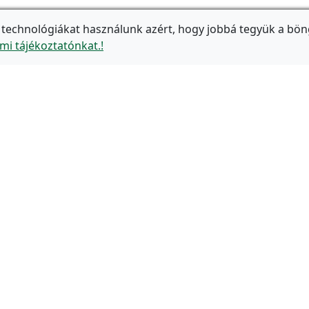
 technológiákat használunk azért, hogy jobbá tegyük a bön
mi tájékoztatónkat.!