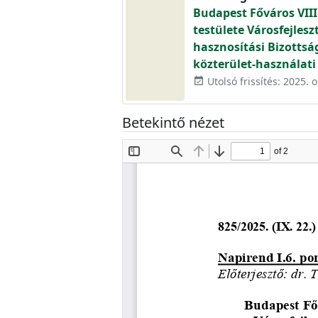
Budapest Főváros VIII
testülete Városfejlesz
hasznosítási Bizottsá
közterület-használati
Utolsó frissítés: 2025. o
event_available
Betekintő nézet