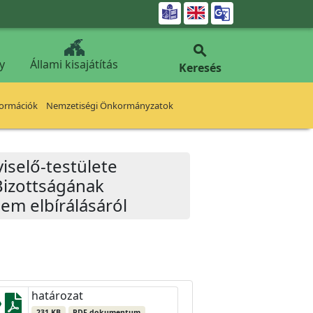


y
Állami kisajátítás
Keresés
formációk
Nemzetiségi Önkormányzatok
iselő-testülete
Bizottságának
lem elbírálásáról
határozat
231 KB
PDF dokumentum