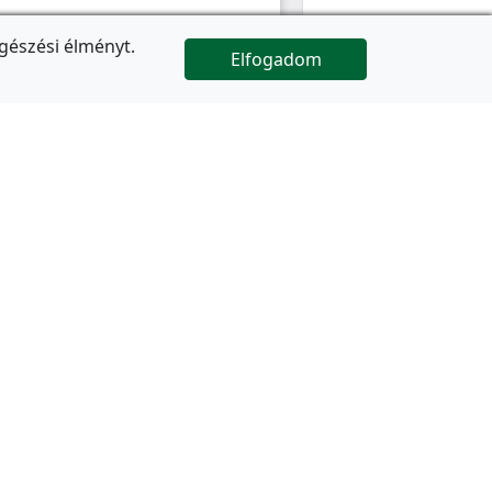
gészési élményt.
Elfogadom

Az oldal folytatódik