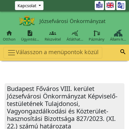
Ugrás a fő tartalomra

Kapcsolat
Józsefvárosi Önkormányzat




Otthon
Ügyintéz…
Részvétel
Átláthat…
Pázmány
Állami k…
Válasszon a menüpontok közül

Budapest Főváros VIII. kerület
Józsefvárosi Önkormányzat Képviselő-
testületének Tulajdonosi,
Vagyongazdálkodási és Közterület-
hasznosítási Bizottsága 827/2023. (XI.
22.) számú határozata