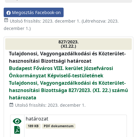
Megosztás Facebook-on
event_available
Utolsó frissítés:
2023. december 1.
(Létrehozva:
2023.
december 1.
)
827/2023.
(XI.22.)
Tulajdonosi, Vagyongazdálkodási és Közterület-
hasznosítási Bizottsági határozat
Budapest Főváros VIII. kerület Józsefvárosi
Önkormányzat Képviselő-testületének
Tulajdonosi, Vagyongazdálkodási és Közterület-
hasznosítási Bizottsága 827/2023. (XI. 22.) számú
határozata
Utolsó frissítés: 2023. december 1.
event_available
határozat
189 KB
PDF dokumentum