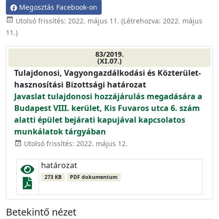
Megosztás Facebook-on
event_available
Utolsó frissítés:
2022. május 11.
(Létrehozva:
2022. május
11.
)
83/2019.
(XI.07.)
Tulajdonosi, Vagyongazdálkodási és Közterület-
hasznosítási Bizottsági határozat
Javaslat tulajdonosi hozzájárulás megadására a
Budapest VIII. kerület, Kis Fuvaros utca 6. szám
alatti épület bejárati kapujával kapcsolatos
munkálatok tárgyában
Utolsó frissítés: 2022. május 12.
event_available
határozat
273 KB
PDF dokumentum
Betekintő nézet