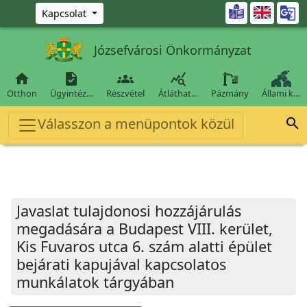
Ugrás a fő tartalomra

Kapcsolat
Józsefvárosi Önkormányzat




Otthon
Ügyintéz…
Részvétel
Átláthat…
Pázmány
Állami k…
Válasszon a menüpontok közül

Javaslat tulajdonosi hozzájárulás
megadására a Budapest VIII. kerület,
Kis Fuvaros utca 6. szám alatti épület
bejárati kapujával kapcsolatos
munkálatok tárgyában