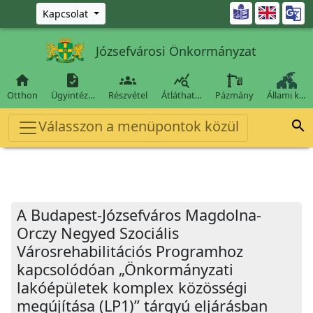
Ugrás a fő tartalomra

Kapcsolat
Józsefvárosi Önkormányzat




Otthon
Ügyintéz…
Részvétel
Átláthat…
Pázmány
Állami k…
Válasszon a menüpontok közül

A Budapest-Józsefváros Magdolna-
Orczy Negyed Szociális
Városrehabilitációs Programhoz
kapcsolódóan „Önkormányzati
lakóépületek komplex közösségi
megújítása (LP1)” tárgyú eljárásban