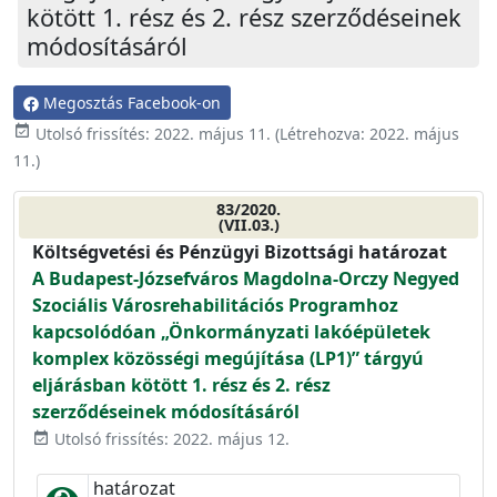
kötött 1. rész és 2. rész szerződéseinek
módosításáról
Megosztás Facebook-on
event_available
Utolsó frissítés:
2022. május 11.
(Létrehozva:
2022. május
11.
)
83/2020.
(VII.03.)
Költségvetési és Pénzügyi Bizottsági határozat
A Budapest-Józsefváros Magdolna-Orczy Negyed
Szociális Városrehabilitációs Programhoz
kapcsolódóan „Önkormányzati lakóépületek
komplex közösségi megújítása (LP1)” tárgyú
eljárásban kötött 1. rész és 2. rész
szerződéseinek módosításáról
Utolsó frissítés: 2022. május 12.
event_available
határozat