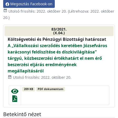
Megosztás Facebook-on
event_available
Utolsó frissítés:
2022. október 20.
(Létrehozva:
2022. október
20.
)
83/2021.
(X.04.)
Költségvetési és Pénzügyi Bizottsági határozat
A „Vállalkozási szerződés keretében Józsefváros
karácsonyi feldíszítése és díszkivilágítása”
tárgyú, közbeszerzési értékhatárt el nem érő
beszerzési eljárás eredményének
megállapításáról
Utolsó frissítés: 2022. október 20.
event_available
209 KB
PDF dokumentum
Betekintő nézet