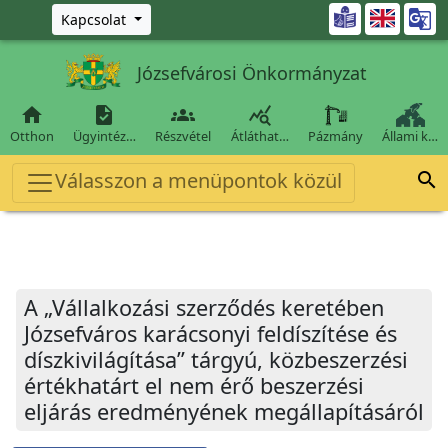
Ugrás a fő tartalomra

Kapcsolat
Józsefvárosi Önkormányzat




Otthon
Ügyintéz…
Részvétel
Átláthat…
Pázmány
Állami k…
Válasszon a menüpontok közül

A „Vállalkozási szerződés keretében
Józsefváros karácsonyi feldíszítése és
díszkivilágítása” tárgyú, közbeszerzési
értékhatárt el nem érő beszerzési
eljárás eredményének megállapításáról