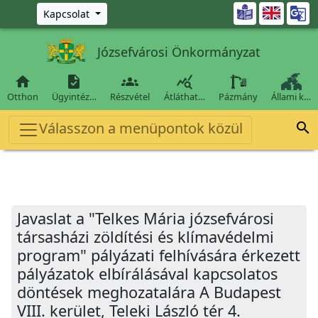
Ugrás a fő tartalomra

Kapcsolat
Józsefvárosi Önkormányzat




Otthon
Ügyintéz…
Részvétel
Átláthat…
Pázmány
Állami k…
Válasszon a menüpontok közül

Javaslat a "Telkes Mária józsefvárosi
társasházi zöldítési és klímavédelmi
program" pályázati felhívására érkezett
pályázatok elbírálásával kapcsolatos
döntések meghozatalára A Budapest
VIII. kerület, Teleki László tér 4.