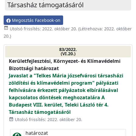
Társasház támogatásáról
Megosztás Facebook-on
event_available
Utolsó frissítés:
2022. október 20.
(Létrehozva:
2022. október
20.
)
83/2022.
(VI.20.)
Kerületfejlesztési, Környezet- és Klímavédelmi
Bizottsági határozat
Javaslat a "Telkes Mária józsefvárosi társasházi
zöldítési és klímavédelmi program" pályázati
felhívására érkezett pályázatok elbírálásával
kapcsolatos döntések meghozatalára A
Budapest VIII. kerület, Teleki László tér 4.
Társasház támogatásáról
Utolsó frissítés: 2022. október 20.
event_available
határozat