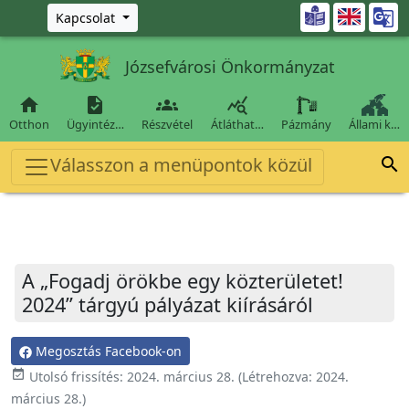
Ugrás a fő tartalomra

Kapcsolat
Józsefvárosi Önkormányzat




Otthon
Ügyintéz…
Részvétel
Átláthat…
Pázmány
Állami k…
Válasszon a menüpontok közül

A „Fogadj örökbe egy közterületet!
2024” tárgyú pályázat kiírásáról
Megosztás Facebook-on
event_available
Utolsó frissítés:
2024. március 28.
(Létrehozva:
2024.
március 28.
)