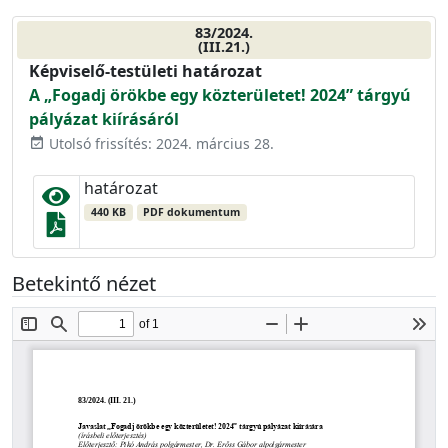
83/2024.
(III.21.)
Képviselő-testületi határozat
A „Fogadj örökbe egy közterületet! 2024” tárgyú
pályázat kiírásáról
Utolsó frissítés: 2024. március 28.
event_available
határozat
440 KB
PDF dokumentum
Betekintő nézet