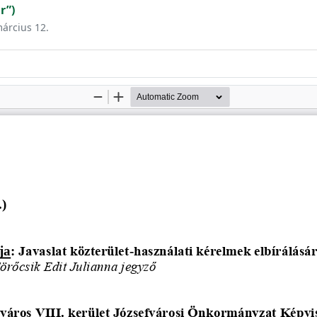
r”)
március 12.