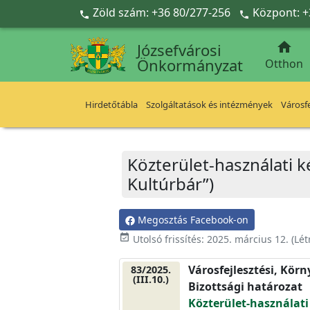
Ugrás a fő tartalomra
Zöld szám: +36 80/277-256
Központ: +



Józsefvárosi
Önkormányzat
Otthon
Hirdetőtábla
Szolgáltatások és intézmények
Városfe
Közterület-használati k
Kultúrbár”)
Megosztás Facebook-on
event_available
Utolsó frissítés:
2025. március 12.
(Lét
Városfejlesztési, Kör
83/2025.
(III.10.)
Bizottsági határozat
Közterület-használati