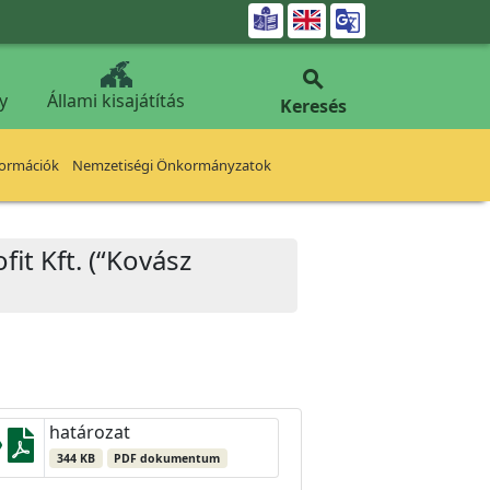


y
Állami kisajátítás
Keresés
formációk
Nemzetiségi Önkormányzatok
it Kft. (“Kovász
határozat
344 KB
PDF dokumentum