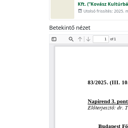
Kft. (“Kovász Kultúrbá
Utolsó frissítés: 2025. 
event_available
Betekintő nézet