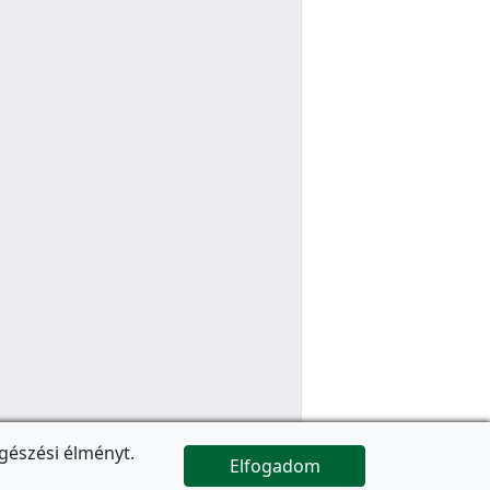
gészési élményt.
Elfogadom

Az oldal folytatódik