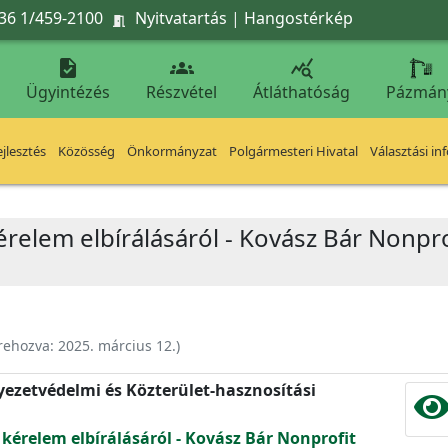
36 1/459-2100
Nyitvatartás
|
Hangostérkép




Ügyintézés
Részvétel
Átláthatóság
Pázmán
jlesztés
Közösség
Önkormányzat
Polgármesteri Hivatal
Választási in
érelem elbírálásáról - Kovász Bár Nonprof
rehozva:
2025. március 12.
)
nyezetvédelmi és Közterület-hasznosítási
 kérelem elbírálásáról - Kovász Bár Nonprofit