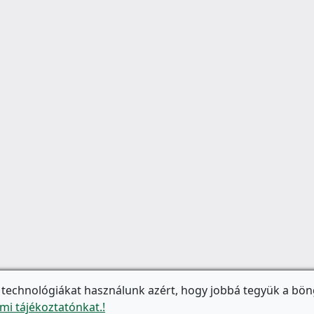
 technológiákat használunk azért, hogy jobbá tegyük a bön
mi tájékoztatónkat.!