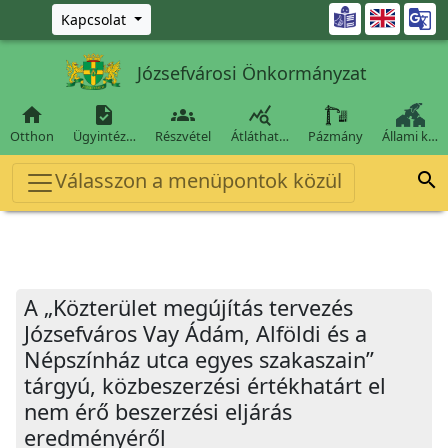
Ugrás a fő tartalomra

Kapcsolat
Józsefvárosi Önkormányzat




Otthon
Ügyintéz…
Részvétel
Átláthat…
Pázmány
Állami k…
Válasszon a menüpontok közül

A „Közterület megújítás tervezés
Józsefváros Vay Ádám, Alföldi és a
Népszínház utca egyes szakaszain”
tárgyú, közbeszerzési értékhatárt el
nem érő beszerzési eljárás
eredményéről