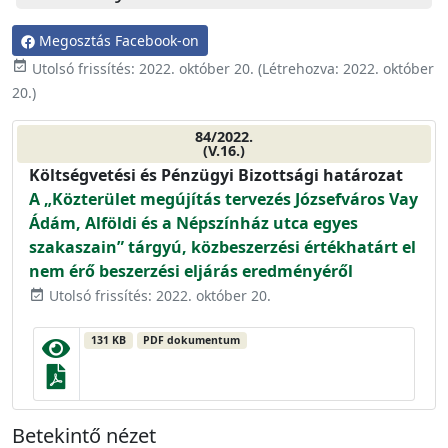
Megosztás Facebook-on
event_available
Utolsó frissítés:
2022. október 20.
(Létrehozva:
2022. október
20.
)
84/2022.
(V.16.)
Költségvetési és Pénzügyi Bizottsági határozat
A „Közterület megújítás tervezés Józsefváros Vay
Ádám, Alföldi és a Népszínház utca egyes
szakaszain” tárgyú, közbeszerzési értékhatárt el
nem érő beszerzési eljárás eredményéről
Utolsó frissítés: 2022. október 20.
event_available
131 KB
PDF dokumentum
Betekintő nézet