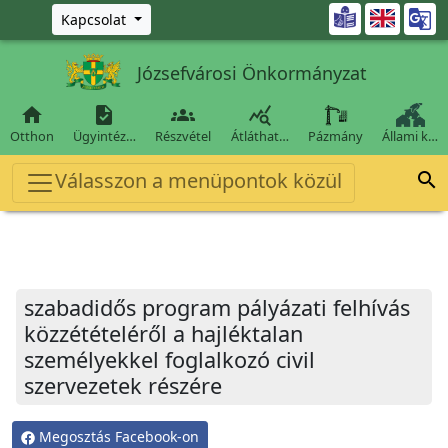
Ugrás a fő tartalomra

Kapcsolat
Józsefvárosi Önkormányzat




Otthon
Ügyintéz…
Részvétel
Átláthat…
Pázmány
Állami k…
Válasszon a menüpontok közül

szabadidős program pályázati felhívás
közzétételéről a hajléktalan
személyekkel foglalkozó civil
szervezetek részére
Megosztás Facebook-on