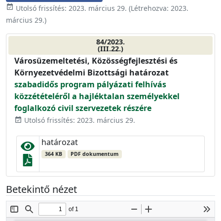
event_available
Utolsó frissítés:
2023. március 29.
(Létrehozva:
2023.
március 29.
)
84/2023.
(III.22.)
Városüzemeltetési, Közösségfejlesztési és
Környezetvédelmi Bizottsági határozat
szabadidős program pályázati felhívás
közzétételéről a hajléktalan személyekkel
foglalkozó civil szervezetek részére
Utolsó frissítés: 2023. március 29.
event_available
határozat
364 KB
PDF dokumentum
Betekintő nézet