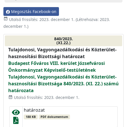
Megosztás Facebook-on
event_available
Utolsó frissítés:
2023. december 1.
(Létrehozva:
2023.
december 1.
)
840/2023.
(XI.22.)
Tulajdonosi, Vagyongazdálkodási és Közterület-
hasznosítási Bizottsági határozat
Budapest Főváros VIII. kerület Józsefvárosi
Önkormányzat Képviselő-testületének
Tulajdonosi, Vagyongazdálkodási és Közterület-
hasznosítási Bizottsága 840/2023. (XI. 22.) számú
határozata
Utolsó frissítés: 2023. december 1.
event_available
határozat
188 KB
PDF dokumentum