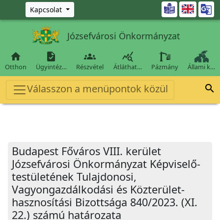
Ugrás a fő tartalomra

Kapcsolat
Józsefvárosi Önkormányzat




Otthon
Ügyintéz…
Részvétel
Átláthat…
Pázmány
Állami k…
Válasszon a menüpontok közül

Budapest Főváros VIII. kerület
Józsefvárosi Önkormányzat Képviselő-
testületének Tulajdonosi,
Vagyongazdálkodási és Közterület-
hasznosítási Bizottsága 840/2023. (XI.
22.) számú határozata