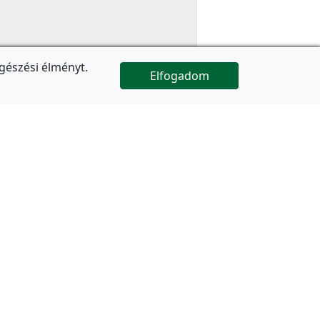
gészési élményt.
Elfogadom

Az oldal folytatódik