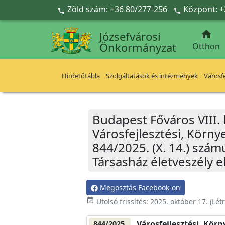
Ugrás a fő tartalomra
Zöld szám: +36 80/277-256
Központ: +



Józsefvárosi
Önkormányzat
Otthon
Hirdetőtábla
Szolgáltatások és intézmények
Városfe
Budapest Főváros VIII.
Városfejlesztési, Körn
844/2025. (X. 14.) számú
Társasház életveszély e
Megosztás Facebook-on
event_available
Utolsó frissítés:
2025. október 17.
(Lét
Városfejlesztési, Kör
844/2025.