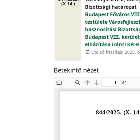
(X.14.)
Bizottsági határozat
Budapest Főváros VIII
testülete Városfejlesz
hasznosítási Bizottsá
Budapest VIII. kerület,
elhárítása iránti kére
Utolsó frissítés: 2025. 
event_available
Betekintő nézet