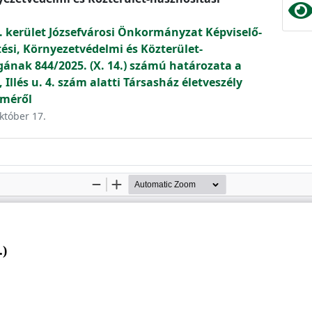
. kerület Józsefvárosi Önkormányzat Képviselő-
tési, Környezetvédelmi és Közterület-
gának 844/2025. (X. 14.) számú határozata a
 Illés u. 4. szám alatti Társasház életveszély
lméről
október 17.