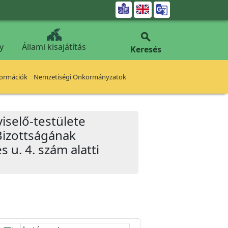


y
Állami kisajátítás
Keresés
formációk
Nemzetiségi Önkormányzatok
iselő-testülete
Bizottságának
s u. 4. szám alatti