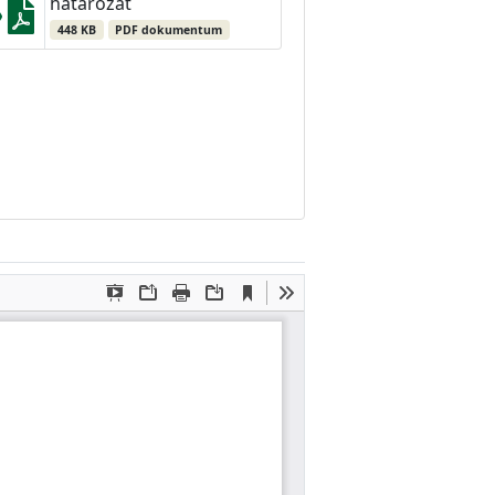
határozat
448 KB
PDF dokumentum