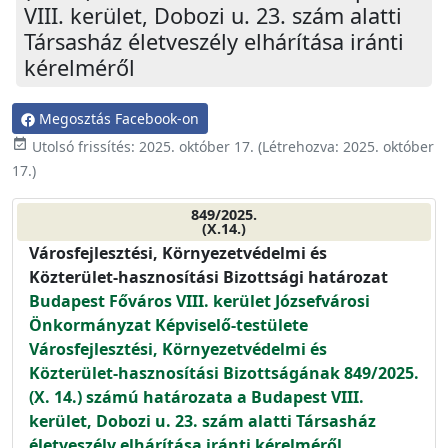
VIII. kerület, Dobozi u. 23. szám alatti
Társasház életveszély elhárítása iránti
kérelméről
Megosztás Facebook-on
event_available
Utolsó frissítés:
2025. október 17.
(Létrehozva:
2025. október
17.
)
849/2025.
(X.14.)
Városfejlesztési, Környezetvédelmi és
Közterület-hasznosítási Bizottsági határozat
Budapest Főváros VIII. kerület Józsefvárosi
Önkormányzat Képviselő-testülete
Városfejlesztési, Környezetvédelmi és
Közterület-hasznosítási Bizottságának 849/2025.
(X. 14.) számú határozata a Budapest VIII.
kerület, Dobozi u. 23. szám alatti Társasház
életveszély elhárítása iránti kérelméről