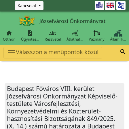
Ugrás a fő tartalomra

Kapcsolat
Józsefvárosi Önkormányzat




Otthon
Ügyintéz…
Részvétel
Átláthat…
Pázmány
Állami k…
Válasszon a menüpontok közül

Budapest Főváros VIII. kerület
Józsefvárosi Önkormányzat Képviselő-
testülete Városfejlesztési,
Környezetvédelmi és Közterület-
hasznosítási Bizottságának 849/2025.
(X. 14.) számú határozata a Budapest