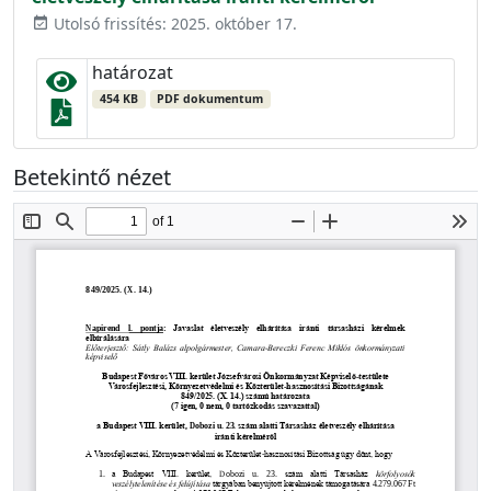
Utolsó frissítés: 2025. október 17.
event_available
határozat
454 KB
PDF dokumentum
Betekintő nézet