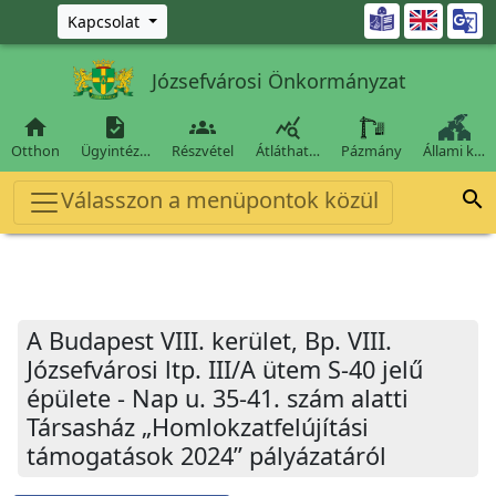
Ugrás a fő tartalomra

Kapcsolat
Józsefvárosi Önkormányzat




Otthon
Ügyintéz…
Részvétel
Átláthat…
Pázmány
Állami k…
Válasszon a menüpontok közül

A Budapest VIII. kerület, Bp. VIII.
Józsefvárosi ltp. III/A ütem S-40 jelű
épülete - Nap u. 35-41. szám alatti
Társasház „Homlokzatfelújítási
támogatások 2024” pályázatáról