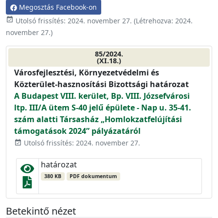
Megosztás Facebook-on
event_available
Utolsó frissítés:
2024. november 27.
(Létrehozva:
2024.
november 27.
)
85/2024.
(XI.18.)
Városfejlesztési, Környezetvédelmi és
Közterület-hasznosítási Bizottsági határozat
A Budapest VIII. kerület, Bp. VIII. Józsefvárosi
ltp. III/A ütem S-40 jelű épülete - Nap u. 35-41.
szám alatti Társasház „Homlokzatfelújítási
támogatások 2024” pályázatáról
Utolsó frissítés: 2024. november 27.
event_available
határozat
380 KB
PDF dokumentum
Betekintő nézet