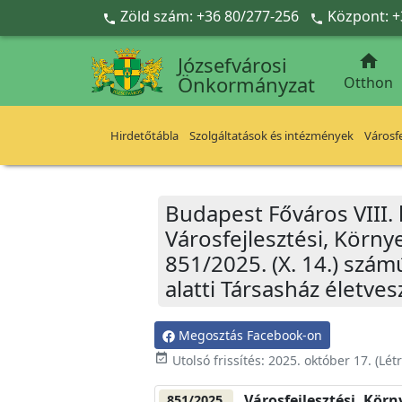
Ugrás a fő tartalomra
Zöld szám: +36 80/277-256
Központ: +



Józsefvárosi
Önkormányzat
Otthon
Hirdetőtábla
Szolgáltatások és intézmények
Városfe
Budapest Főváros VIII.
Városfejlesztési, Körn
851/2025. (X. 14.) szám
alatti Társasház életves
Megosztás Facebook-on
event_available
Utolsó frissítés:
2025. október 17.
(Lét
Városfejlesztési, Kör
851/2025.