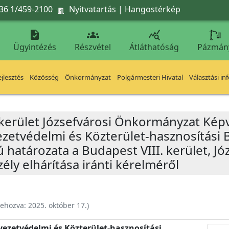
36 1/459-2100
Nyitvatartás
|
Hangostérkép




Ügyintézés
Részvétel
Átláthatóság
Pázmán
jlesztés
Közösség
Önkormányzat
Polgármesteri Hivatal
Választási in
 kerület Józsefvárosi Önkormányzat Képv
yezetvédelmi és Közterület-hasznosítási 
ú határozata a Budapest VIII. kerület, Jó
zély elhárítása iránti kérelméről
rehozva:
2025. október 17.
)
nyezetvédelmi és Közterület-hasznosítási