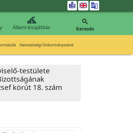


y
Állami kisajátítás
Keresés
formációk
Nemzetiségi Önkormányzatok
iselő-testülete
Bizottságának
zsef körút 18. szám