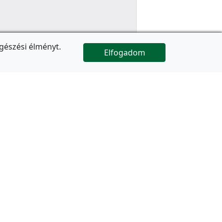
gészési élményt.
Elfogadom

Az oldal folytatódik