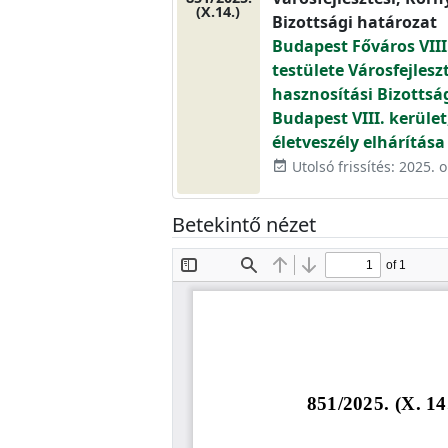
(X.14.)
Bizottsági határozat
Budapest Főváros VIII
testülete Városfejlesz
hasznosítási Bizottsá
Budapest VIII. kerület
életveszély elhárítása
Utolsó frissítés: 2025. 
event_available
Betekintő nézet