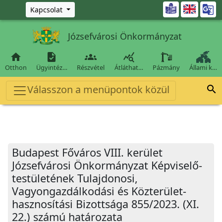
Ugrás a fő tartalomra

Kapcsolat
Józsefvárosi Önkormányzat




Otthon
Ügyintéz…
Részvétel
Átláthat…
Pázmány
Állami k…
Válasszon a menüpontok közül

Budapest Főváros VIII. kerület
Józsefvárosi Önkormányzat Képviselő-
testületének Tulajdonosi,
Vagyongazdálkodási és Közterület-
hasznosítási Bizottsága 855/2023. (XI.
22.) számú határozata