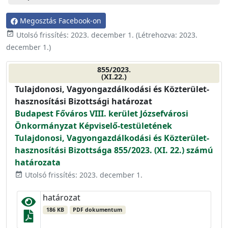
Megosztás Facebook-on
event_available
Utolsó frissítés:
2023. december 1.
(Létrehozva:
2023.
december 1.
)
855/2023.
(XI.22.)
Tulajdonosi, Vagyongazdálkodási és Közterület-
hasznosítási Bizottsági határozat
Budapest Főváros VIII. kerület Józsefvárosi
Önkormányzat Képviselő-testületének
Tulajdonosi, Vagyongazdálkodási és Közterület-
hasznosítási Bizottsága 855/2023. (XI. 22.) számú
határozata
Utolsó frissítés: 2023. december 1.
event_available
határozat
186 KB
PDF dokumentum