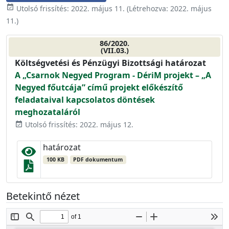
event_available
Utolsó frissítés:
2022. május 11.
(Létrehozva:
2022. május
11.
)
86/2020.
(VII.03.)
Költségvetési és Pénzügyi Bizottsági határozat
A „Csarnok Negyed Program - DériM projekt – „A
Negyed főutcája” című projekt előkészítő
feladataival kapcsolatos döntések
meghozataláról
Utolsó frissítés: 2022. május 12.
event_available
határozat
100 KB
PDF dokumentum
Betekintő nézet