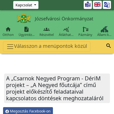
Ugrás a fő tartalomra

Kapcsolat
Józsefvárosi Önkormányzat




Otthon
Ügyintéz…
Részvétel
Átláthat…
Pázmány
Állami k…
Válasszon a menüpontok közül

A „Csarnok Negyed Program - DériM
projekt – „A Negyed főutcája” című
projekt előkészítő feladataival
kapcsolatos döntések meghozataláról
Megosztás Facebook-on