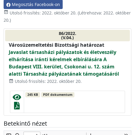
Megosztás Facebook-on
event_available
Utolsó frissítés:
2022. október 20.
(Létrehozva:
2022. október
20.
)
86/2022.
(V.04.)
Városüzemeltetési Bizottsági határozat
Javaslat társasházi pályázatok és életveszély
elhárítása iránti kérelmek elbírálására A
Budapest VIII. kerület, Csokonai u. 12. szám
alatti Társasház pályázatának támogatásáról
Utolsó frissítés: 2022. október 20.
event_available
245 KB
PDF dokumentum
Betekintő nézet