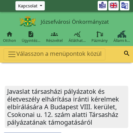
Ugrás a fő tartalomra

Kapcsolat
Józsefvárosi Önkormányzat




Otthon
Ügyintéz…
Részvétel
Átláthat…
Pázmány
Állami k…
Válasszon a menüpontok közül

Javaslat társasházi pályázatok és
életveszély elhárítása iránti kérelmek
elbírálására A Budapest VIII. kerület,
Csokonai u. 12. szám alatti Társasház
pályázatának támogatásáról