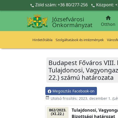
Ugrás a fő tartalomra
Zöld szám: +36 80/277-256
Központ: +



Józsefvárosi
Önkormányzat
Otthon
Hirdetőtábla
Szolgáltatások és intézmények
Városfe
Budapest Főváros VIII.
Tulajdonosi, Vagyongazd
22.) számú határozata
Megosztás Facebook-on
event_available
Utolsó frissítés:
2023. december 1.
(Lé
Tulajdonosi, Vagyonga
862/2023.
(XI.22.)
Bizottsági határozat