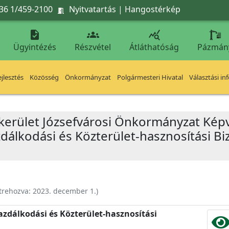
36 1/459-2100
Nyitvatartás
|
Hangostérkép




Ügyintézés
Részvétel
Átláthatóság
Pázmán
jlesztés
Közösség
Önkormányzat
Polgármesteri Hivatal
Választási in
 kerület Józsefvárosi Önkormányzat Képv
álkodási és Közterület-hasznosítási Biz
trehozva:
2023. december 1.
)
zdálkodási és Közterület-hasznosítási