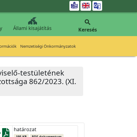


y
Állami kisajátítás
Keresés
formációk
Nemzetiségi Önkormányzatok
iselő-testületének
ottsága 862/2023. (XI.
határozat
195 KB
PDF dokumentum