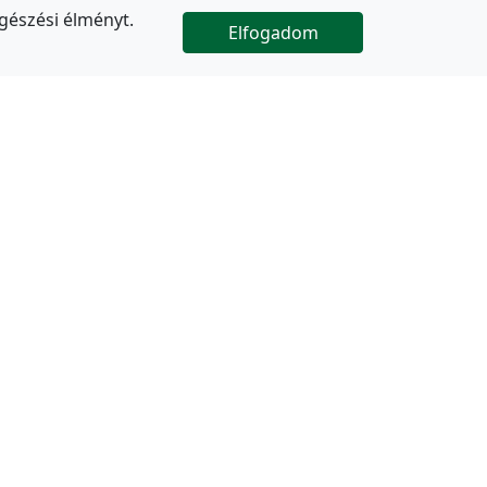
gészési élményt.
Elfogadom

Az oldal folytatódik