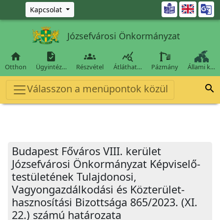
Ugrás a fő tartalomra

Kapcsolat
Józsefvárosi Önkormányzat




Otthon
Ügyintéz…
Részvétel
Átláthat…
Pázmány
Állami k…
Válasszon a menüpontok közül

Budapest Főváros VIII. kerület
Józsefvárosi Önkormányzat Képviselő-
testületének Tulajdonosi,
Vagyongazdálkodási és Közterület-
hasznosítási Bizottsága 865/2023. (XI.
22.) számú határozata