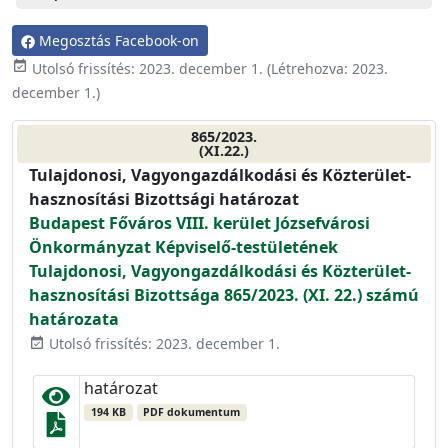
Megosztás Facebook-on
event_available
Utolsó frissítés:
2023. december 1.
(Létrehozva:
2023.
december 1.
)
865/2023.
(XI.22.)
Tulajdonosi, Vagyongazdálkodási és Közterület-
hasznosítási Bizottsági határozat
Budapest Főváros VIII. kerület Józsefvárosi
Önkormányzat Képviselő-testületének
Tulajdonosi, Vagyongazdálkodási és Közterület-
hasznosítási Bizottsága 865/2023. (XI. 22.) számú
határozata
Utolsó frissítés: 2023. december 1.
event_available
határozat
194 KB
PDF dokumentum