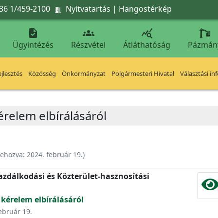
36 1/459-2100
Nyitvatartás
|
Hangostérkép




Ügyintézés
Részvétel
Átláthatóság
Pázmán
jlesztés
Közösség
Önkormányzat
Polgármesteri Hivatal
Választási in
érelem elbírálásáról
rehozva:
2024. február 19.
)
zdálkodási és Közterület-hasznosítási
 kérelem elbírálásáról
február 19.