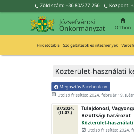
Ugrás a fő tartalomra
Zöld szám: +36 80/277-256
Központ: +



Józsefvárosi
Önkormányzat
Otthon
Hirdetőtábla
Szolgáltatások és intézmények
Városfe
Közterület-használati k
Megosztás Facebook-on
event_available
Utolsó frissítés:
2024. február 19.
(Lét
Tulajdonosi, Vagyonga
87/2024.
(II.07.)
Bizottsági határozat
Közterület-használati
Utolsó frissítés: 2024. 
event_available