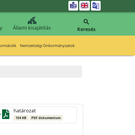


y
Állami kisajátítás
Keresés
formációk
Nemzetiségi Önkormányzatok
határozat
154 KB
PDF dokumentum