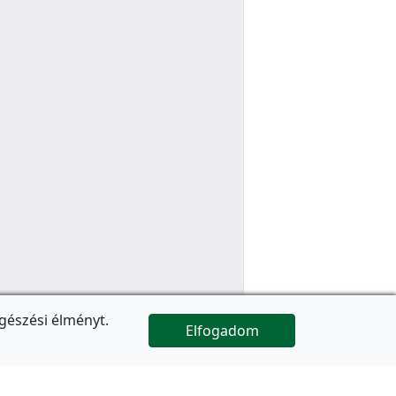
gészési élményt.
Elfogadom

Az oldal folytatódik