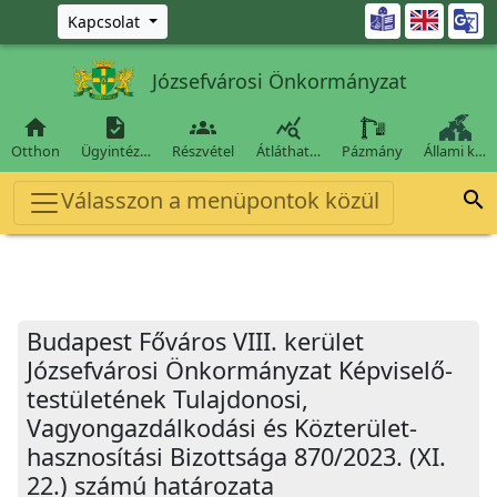
Ugrás a fő tartalomra

Kapcsolat
Józsefvárosi Önkormányzat




Otthon
Ügyintéz…
Részvétel
Átláthat…
Pázmány
Állami k…
Válasszon a menüpontok közül

Budapest Főváros VIII. kerület
Józsefvárosi Önkormányzat Képviselő-
testületének Tulajdonosi,
Vagyongazdálkodási és Közterület-
hasznosítási Bizottsága 870/2023. (XI.
22.) számú határozata