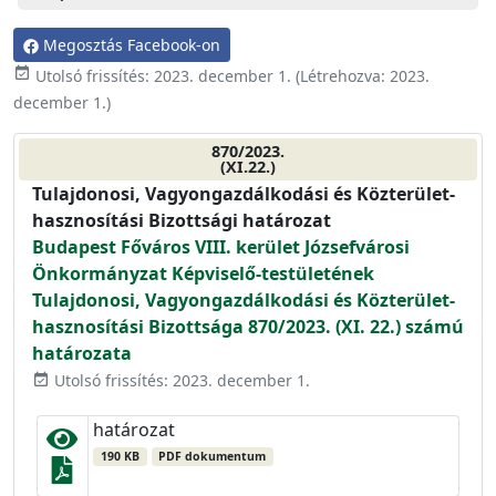
Megosztás Facebook-on
event_available
Utolsó frissítés:
2023. december 1.
(Létrehozva:
2023.
december 1.
)
870/2023.
(XI.22.)
Tulajdonosi, Vagyongazdálkodási és Közterület-
hasznosítási Bizottsági határozat
Budapest Főváros VIII. kerület Józsefvárosi
Önkormányzat Képviselő-testületének
Tulajdonosi, Vagyongazdálkodási és Közterület-
hasznosítási Bizottsága 870/2023. (XI. 22.) számú
határozata
Utolsó frissítés: 2023. december 1.
event_available
határozat
190 KB
PDF dokumentum