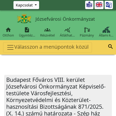
Ugrás a fő tartalomra

Kapcsolat
Józsefvárosi Önkormányzat




Otthon
Ügyintéz…
Részvétel
Átláthat…
Pázmány
Állami k…
Válasszon a menüpontok közül

Budapest Főváros VIII. kerület
Józsefvárosi Önkormányzat Képviselő-
testülete Városfejlesztési,
Környezetvédelmi és Közterület-
hasznosítási Bizottságának 871/2025.
(X. 14.) számú határozata - Szép ház