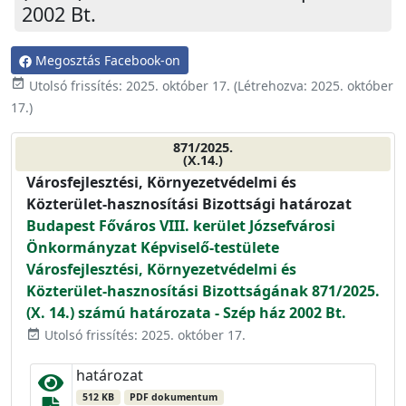
2002 Bt.
Megosztás Facebook-on
event_available
Utolsó frissítés:
2025. október 17.
(Létrehozva:
2025. október
17.
)
871/2025.
(X.14.)
Városfejlesztési, Környezetvédelmi és
Közterület-hasznosítási Bizottsági határozat
Budapest Főváros VIII. kerület Józsefvárosi
Önkormányzat Képviselő-testülete
Városfejlesztési, Környezetvédelmi és
Közterület-hasznosítási Bizottságának 871/2025.
(X. 14.) számú határozata - Szép ház 2002 Bt.
Utolsó frissítés: 2025. október 17.
event_available
határozat
512 KB
PDF dokumentum