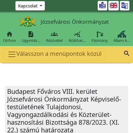
Ugrás a fő tartalomra

Kapcsolat
Józsefvárosi Önkormányzat




Otthon
Ügyintéz…
Részvétel
Átláthat…
Pázmány
Állami k…
Válasszon a menüpontok közül

Budapest Főváros VIII. kerület
Józsefvárosi Önkormányzat Képviselő-
testületének Tulajdonosi,
Vagyongazdálkodási és Közterület-
hasznosítási Bizottsága 878/2023. (XI.
22.) számú határozata