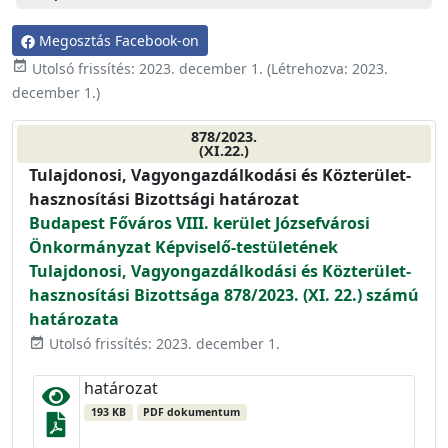
Megosztás Facebook-on
event_available
Utolsó frissítés:
2023. december 1.
(Létrehozva:
2023.
december 1.
)
878/2023.
(XI.22.)
Tulajdonosi, Vagyongazdálkodási és Közterület-
hasznosítási Bizottsági határozat
Budapest Főváros VIII. kerület Józsefvárosi
Önkormányzat Képviselő-testületének
Tulajdonosi, Vagyongazdálkodási és Közterület-
hasznosítási Bizottsága 878/2023. (XI. 22.) számú
határozata
Utolsó frissítés: 2023. december 1.
event_available
határozat
193 KB
PDF dokumentum