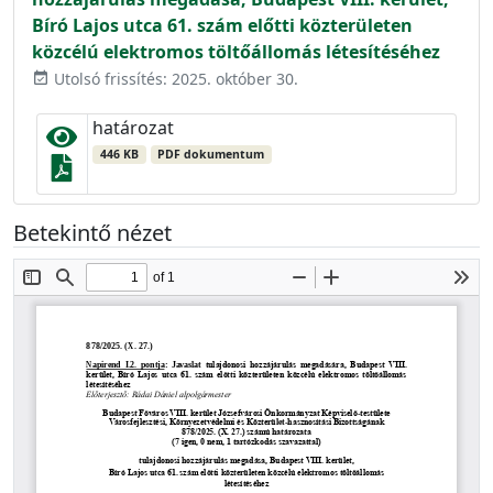
Bíró Lajos utca 61. szám előtti közterületen
közcélú elektromos töltőállomás létesítéséhez
Utolsó frissítés: 2025. október 30.
event_available
határozat
446 KB
PDF dokumentum
Betekintő nézet