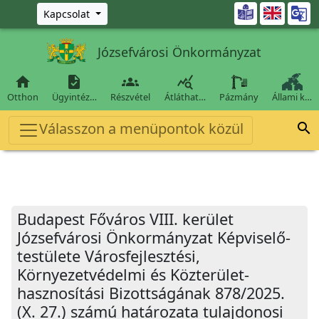
Ugrás a fő tartalomra

Kapcsolat
Józsefvárosi Önkormányzat




Otthon
Ügyintéz…
Részvétel
Átláthat…
Pázmány
Állami k…
Válasszon a menüpontok közül

Budapest Főváros VIII. kerület
Józsefvárosi Önkormányzat Képviselő-
testülete Városfejlesztési,
Környezetvédelmi és Közterület-
hasznosítási Bizottságának 878/2025.
(X. 27.) számú határozata tulajdonosi