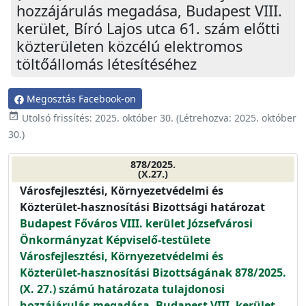
hozzájárulás megadása, Budapest VIII.
kerület, Bíró Lajos utca 61. szám előtti
közterületen közcélú elektromos
töltőállomás létesítéséhez
Megosztás Facebook-on
event_available
Utolsó frissítés:
2025. október 30.
(Létrehozva:
2025. október
30.
)
878/2025.
(X.27.)
Városfejlesztési, Környezetvédelmi és
Közterület-hasznosítási Bizottsági határozat
Budapest Főváros VIII. kerület Józsefvárosi
Önkormányzat Képviselő-testülete
Városfejlesztési, Környezetvédelmi és
Közterület-hasznosítási Bizottságának 878/2025.
(X. 27.) számú határozata tulajdonosi
hozzájárulás megadása, Budapest VIII. kerület,