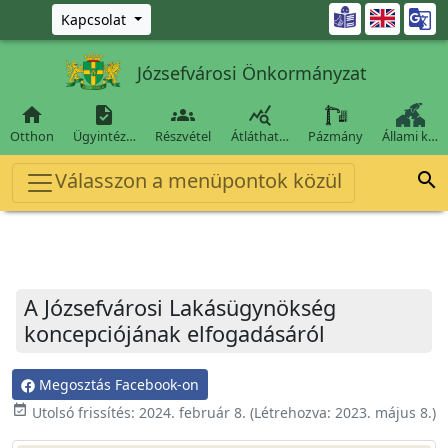
Ugrás a fő tartalomra

Kapcsolat
Józsefvárosi Önkormányzat




Otthon
Ügyintéz…
Részvétel
Átláthat…
Pázmány
Állami k…
Válasszon a menüpontok közül

A Józsefvárosi Lakásügynökség
koncepciójának elfogadásáról
Megosztás Facebook-on
event_available
Utolsó frissítés:
2024. február 8.
(Létrehozva:
2023. május 8.
)