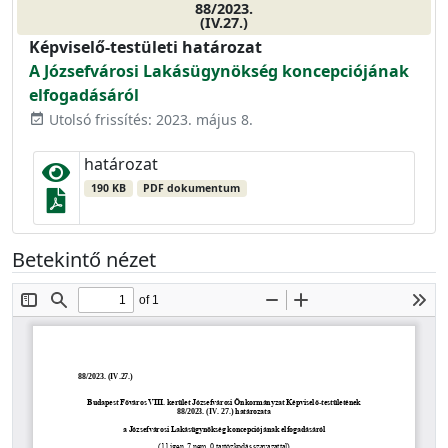
88/2023.
(IV.27.)
Képviselő-testületi határozat
A Józsefvárosi Lakásügynökség koncepciójának
elfogadásáról
Utolsó frissítés: 2023. május 8.
event_available
határozat
190 KB
PDF dokumentum
Betekintő nézet