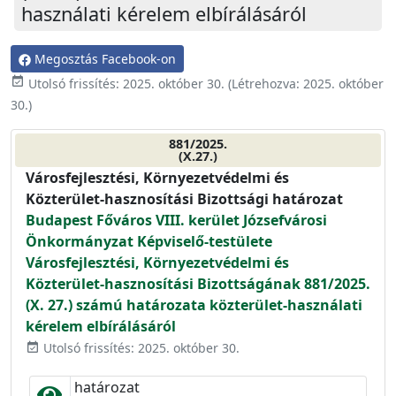
használati kérelem elbírálásáról
Megosztás Facebook-on
event_available
Utolsó frissítés:
2025. október 30.
(Létrehozva:
2025. október
30.
)
881/2025.
(X.27.)
Városfejlesztési, Környezetvédelmi és
Közterület-hasznosítási Bizottsági határozat
Budapest Főváros VIII. kerület Józsefvárosi
Önkormányzat Képviselő-testülete
Városfejlesztési, Környezetvédelmi és
Közterület-hasznosítási Bizottságának 881/2025.
(X. 27.) számú határozata közterület-használati
kérelem elbírálásáról
Utolsó frissítés: 2025. október 30.
event_available
határozat