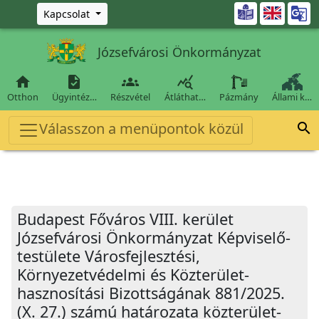
Ugrás a fő tartalomra

Kapcsolat
Józsefvárosi Önkormányzat




Otthon
Ügyintéz…
Részvétel
Átláthat…
Pázmány
Állami k…
Válasszon a menüpontok közül

Budapest Főváros VIII. kerület
Józsefvárosi Önkormányzat Képviselő-
testülete Városfejlesztési,
Környezetvédelmi és Közterület-
hasznosítási Bizottságának 881/2025.
(X. 27.) számú határozata közterület-