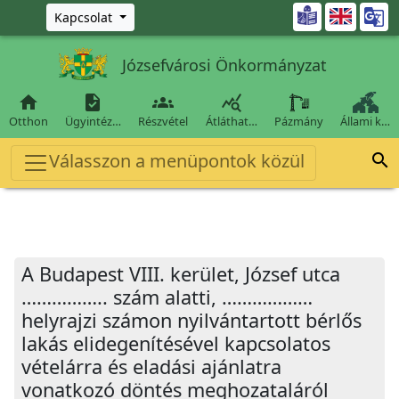
Ugrás a fő tartalomra

Kapcsolat
Józsefvárosi Önkormányzat




Otthon
Ügyintéz…
Részvétel
Átláthat…
Pázmány
Állami k…
Válasszon a menüpontok közül

A Budapest VIII. kerület, József utca
…………….. szám alatti, ………………
helyrajzi számon nyilvántartott bérlős
lakás elidegenítésével kapcsolatos
vételárra és eladási ajánlatra
vonatkozó döntés meghozataláról