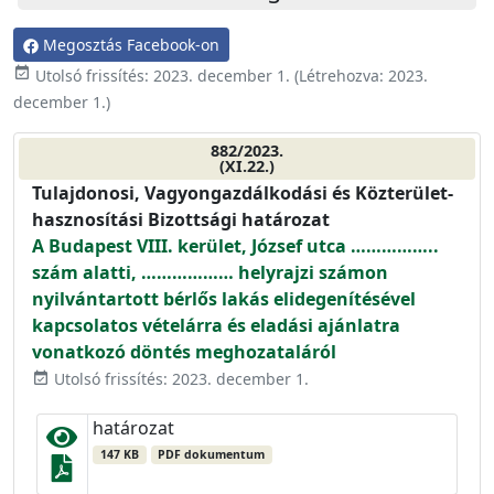
Megosztás Facebook-on
event_available
Utolsó frissítés:
2023. december 1.
(Létrehozva:
2023.
december 1.
)
882/2023.
(XI.22.)
Tulajdonosi, Vagyongazdálkodási és Közterület-
hasznosítási Bizottsági határozat
A Budapest VIII. kerület, József utca ……………..
szám alatti, ……………… helyrajzi számon
nyilvántartott bérlős lakás elidegenítésével
kapcsolatos vételárra és eladási ajánlatra
vonatkozó döntés meghozataláról
Utolsó frissítés: 2023. december 1.
event_available
határozat
147 KB
PDF dokumentum