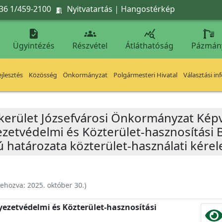
36 1/459-2100
Nyitvatartás
|
Hangostérkép




Ügyintézés
Részvétel
Átláthatóság
Pázmán
jlesztés
Közösség
Önkormányzat
Polgármesteri Hivatal
Választási in
 kerület Józsefvárosi Önkormányzat Képv
yezetvédelmi és Közterület-hasznosítási 
ú határozata közterület-használati kérel
rehozva:
2025. október 30.
)
nyezetvédelmi és Közterület-hasznosítási