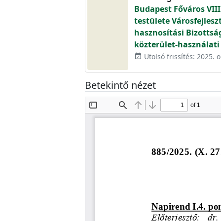
Budapest Főváros VIII
testülete Városfejlesz
hasznosítási Bizottsá
közterület-használati
Utolsó frissítés: 2025. 
event_available
Betekintő nézet