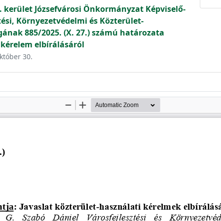
. kerület Józsefvárosi Önkormányzat Képviselő-
tési, Környezetvédelmi és Közterület-
gának 885/2025. (X. 27.) számú határozata
 kérelem elbírálásáról
október 30.