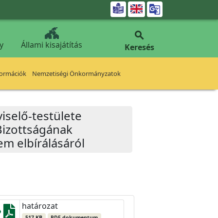


y
Állami kisajátítás
Keresés
formációk
Nemzetiségi Önkormányzatok
iselő-testülete
Bizottságának
em elbírálásáról
határozat
517 KB
PDF dokumentum