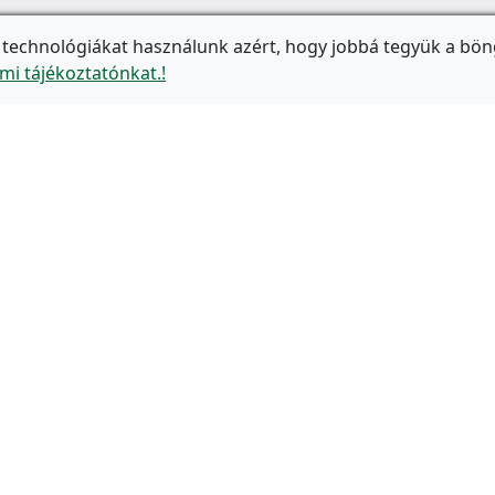
 technológiákat használunk azért, hogy jobbá tegyük a bön
mi tájékoztatónkat.!