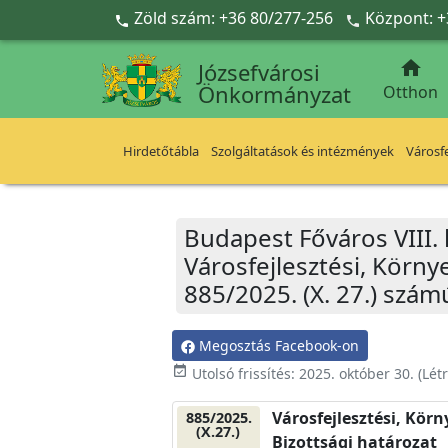
Ugrás a fő tartalomra
Zöld szám: +36 80/277-256
Központ: +



Józsefvárosi
Önkormányzat
Otthon
Hirdetőtábla
Szolgáltatások és intézmények
Városfe
Budapest Főváros VIII.
Városfejlesztési, Körn
885/2025. (X. 27.) szám
Megosztás Facebook-on
event_available
Utolsó frissítés:
2025. október 30.
(Lét
Városfejlesztési, Kör
885/2025.
(X.27.)
Bizottsági határozat