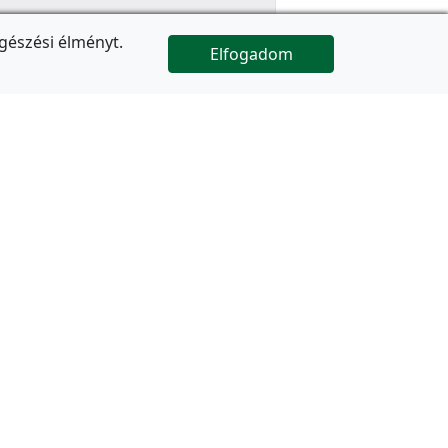
gészési élményt.
Elfogadom

Az oldal folytatódik