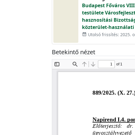
Budapest Főváros VIII
testülete Városfejlesz
hasznosítási Bizottsá
közterület-használati
Utolsó frissítés: 2025. 
event_available
Betekintő nézet