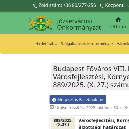
Ugrás a fő tartalomra
Zöld szám: +36 80/277-256
Központ: +



Józsefvárosi
Önkormányzat
Otthon
Hirdetőtábla
Szolgáltatások és intézmények
Városfe
Budapest Főváros VIII.
Városfejlesztési, Körn
889/2025. (X. 27.) szám
Megosztás Facebook-on
event_available
Utolsó frissítés:
2025. október 30.
(Lét
Városfejlesztési, Kör
889/2025.
(X.27.)
Bizottsági határozat