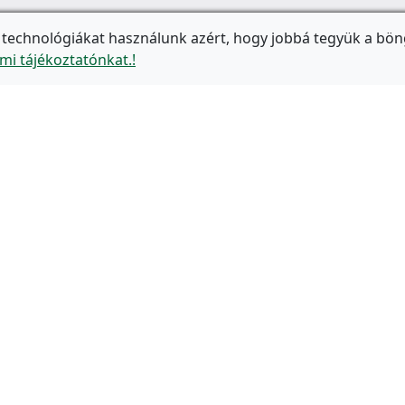
 technológiákat használunk azért, hogy jobbá tegyük a bön
mi tájékoztatónkat.!