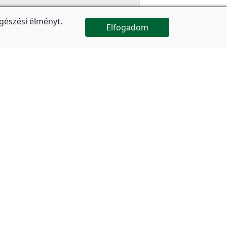
gészési élményt.
Elfogadom

Az oldal folytatódik