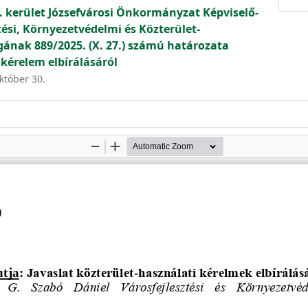
. kerület Józsefvárosi Önkormányzat Képviselő-
tési, Környezetvédelmi és Közterület-
gának 889/2025. (X. 27.) számú határozata
 kérelem elbírálásáról
október 30.