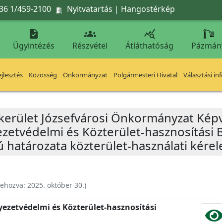
36 1/459-2100
Nyitvatartás
|
Hangostérkép




Ügyintézés
Részvétel
Átláthatóság
Pázmán
jlesztés
Közösség
Önkormányzat
Polgármesteri Hivatal
Választási in
 kerület Józsefvárosi Önkormányzat Képv
yezetvédelmi és Közterület-hasznosítási 
ú határozata közterület-használati kérel
rehozva:
2025. október 30.
)
nyezetvédelmi és Közterület-hasznosítási