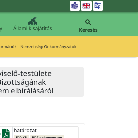


y
Állami kisajátítás
Keresés
formációk
Nemzetiségi Önkormányzatok
iselő-testülete
Bizottságának
em elbírálásáról
határozat
520 KB
PDF dokumentum