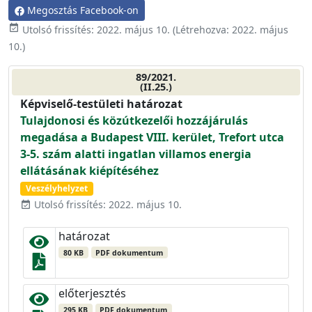
Megosztás Facebook-on
event_available
Utolsó frissítés:
2022. május 10.
(Létrehozva:
2022. május
10.
)
89/2021.
(II.25.)
Képviselő-testületi határozat
Tulajdonosi és közútkezelői hozzájárulás
megadása a Budapest VIII. kerület, Trefort utca
3-5. szám alatti ingatlan villamos energia
ellátásának kiépítéséhez
Veszélyhelyzet
Utolsó frissítés: 2022. május 10.
event_available
határozat
80 KB
PDF dokumentum
előterjesztés
295 KB
PDF dokumentum