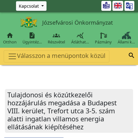
Ugrás a fő tartalomra

Kapcsolat
Józsefvárosi Önkormányzat




Otthon
Ügyintéz…
Részvétel
Átláthat…
Pázmány
Állami k…
Válasszon a menüpontok közül

Tulajdonosi és közútkezelői
hozzájárulás megadása a Budapest
VIII. kerület, Trefort utca 3-5. szám
alatti ingatlan villamos energia
ellátásának kiépítéséhez