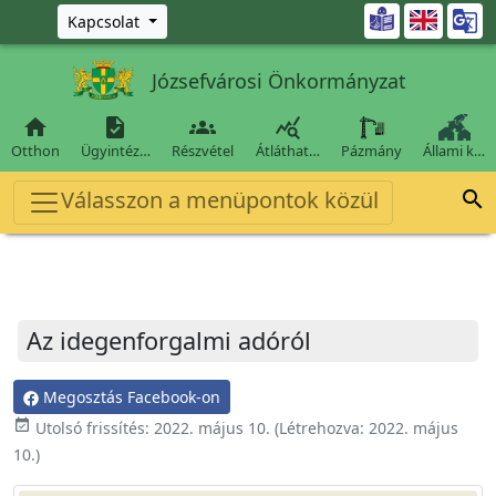
Ugrás a fő tartalomra

Kapcsolat
Józsefvárosi Önkormányzat




Otthon
Ügyintéz…
Részvétel
Átláthat…
Pázmány
Állami k…
Válasszon a menüpontok közül

Az idegenforgalmi adóról
Megosztás Facebook-on
event_available
Utolsó frissítés:
2022. május 10.
(Létrehozva:
2022. május
10.
)