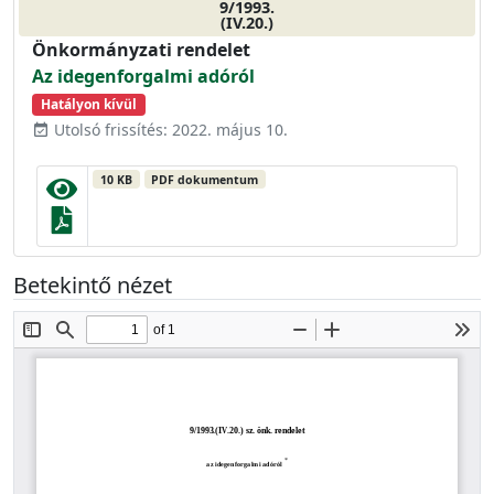
9/1993.
(IV.20.)
Önkormányzati rendelet
Az idegenforgalmi adóról
Hatályon kívül
Utolsó frissítés: 2022. május 10.
event_available
10 KB
PDF dokumentum
Betekintő nézet