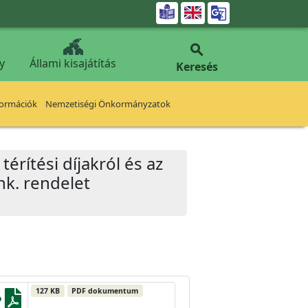


y
Állami kisajátítás
Keresés
formációk
Nemzetiségi Önkormányzatok
rítési díjakról és az
nk. rendelet
127 KB
PDF dokumentum