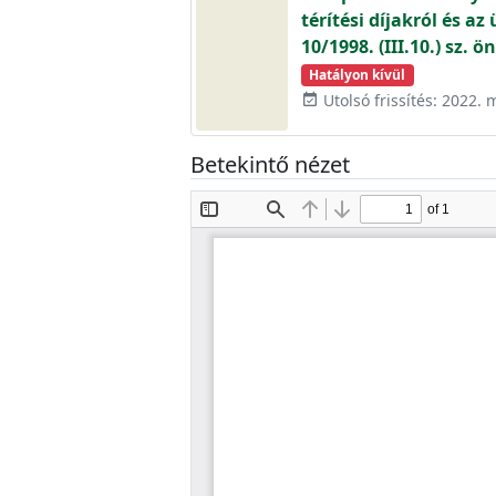
térítési díjakról és a
10/1998. (III.10.) sz. 
Hatályon kívül
Utolsó frissítés: 2022. 
event_available
Betekintő nézet