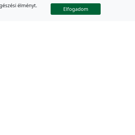
gészési élményt.
Elfogadom

Az oldal folytatódik