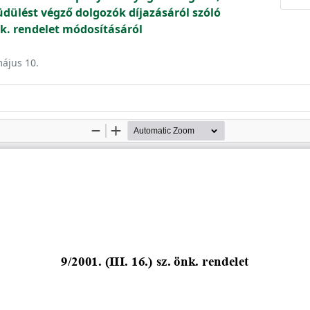
z üdülést végző dolgozók díjazásáról szóló
önk. rendelet módosításáról
május 10.