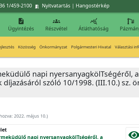
36 1/459-2100
Nyitvatartás
|
Hangostérkép




Ügyintézés
Részvétel
Átláthatóság
Pázmán
jlesztés
Közösség
Önkormányzat
Polgármesteri Hivatal
Választási in
küdülő napi nyersanyagkölTségéről, a té
íjazásáról szóló 10/1998. (III.10.) sz. ö
ehozva:
2022. május 10.
)
let
rmeküdülő napi nyersanyagkölTségéről, a