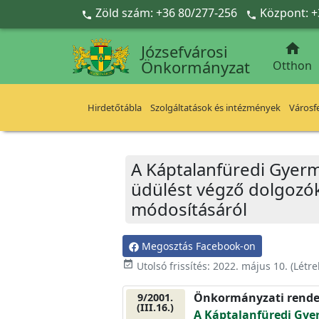
Ugrás a fő tartalomra
Zöld szám: +36 80/277-256
Központ: +



Józsefvárosi
Önkormányzat
Otthon
Hirdetőtábla
Szolgáltatások és intézmények
Városfe
A Káptalanfüredi Gyerme
üdülést végző dolgozók d
módosításáról
Megosztás Facebook-on
event_available
Utolsó frissítés:
2022. május 10.
(Létr
Önkormányzati rende
9/2001.
(III.16.)
A Káptalanfüredi Gye