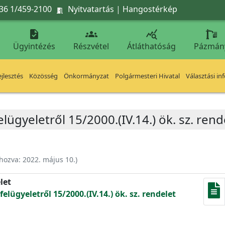
36 1/459-2100
Nyitvatartás
|
Hangostérkép




Ügyintézés
Részvétel
Átláthatóság
Pázmán
jlesztés
Közösség
Önkormányzat
Polgármesteri Hivatal
Választási in
ügyeletről 15/2000.(IV.14.) ök. sz. ren
ehozva:
2022. május 10.
)
let
lügyeletről 15/2000.(IV.14.) ök. sz. rendelet