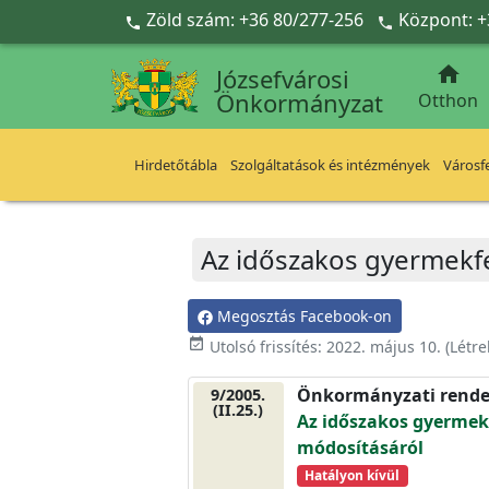
Ugrás a fő tartalomra
Zöld szám: +36 80/277-256
Központ: +



Józsefvárosi
Önkormányzat
Otthon
Hirdetőtábla
Szolgáltatások és intézmények
Városfe
Az időszakos gyermekfel
Megosztás Facebook-on
event_available
Utolsó frissítés:
2022. május 10.
(Létr
Önkormányzati rende
9/2005.
(II.25.)
Az időszakos gyermekfe
módosításáról
Hatályon kívül