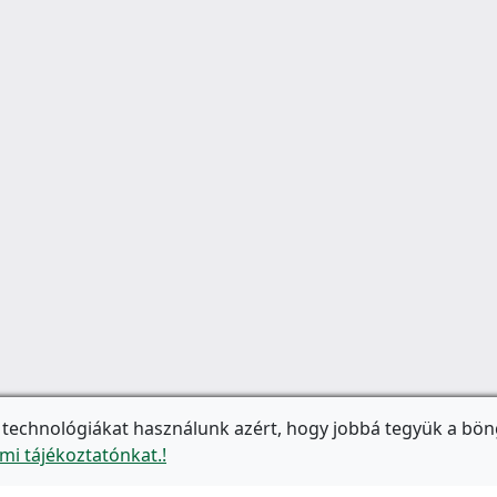
 technológiákat használunk azért, hogy jobbá tegyük a bön
mi tájékoztatónkat.!