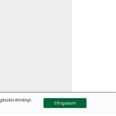
gészési élményt.
Elfogadom

Az oldal folytatódik