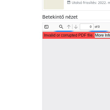
Utolsó frissítés: 2022. 
event_available
Betekintő nézet